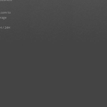
.com to
erage
H / 24H