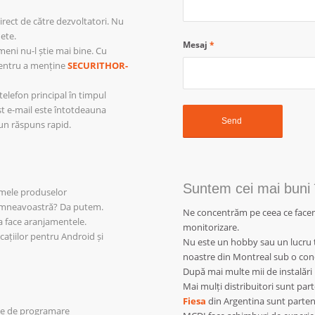
rect de către dezvoltatori. Nu
hete.
Mesaj
*
meni nu-l știe mai bine. Cu
pentru a menține
SECURITHOR-
elefon principal în timpul
st e-mail este întotdeauna
 un răspuns rapid.
Suntem cei mai buni
mele produselor
umneavoastră? Da putem.
Ne concentrăm pe ceea ce facem
 face aranjamentele.
monitorizare.
cațiilor pentru Android și
Nu este un hobby sau un lucru tr
noastre din Montreal sub o con
După mai multe mii de instalări i
Mai mulți distribuitori sunt par
Fiesa
din Argentina sunt parten
oie de programare