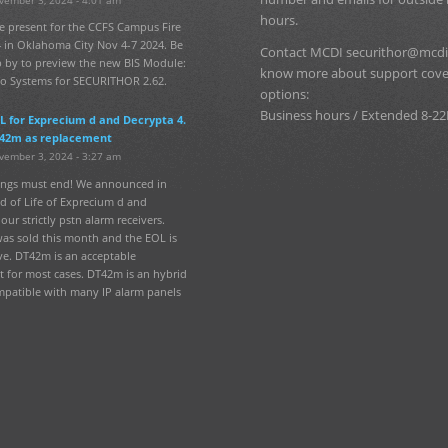
hours.
e present for the CCFS Campus Fire
 in Oklahoma City Nov 4-7 2024. Be
Contact MCDI securithor@mcdi
p by to preview the new BIS Module:
know more about support cov
fo Systems for SECURITHOR 2.62.
options:
Business hours / Extended 8-22
L for Exprecium d and Decrypta 4.
42m as replacement
vember 3, 2024 - 3:27 am
hings must end! We announced in
d of Life of Exprecium d and
our strictly pstn alarm receivers.
was sold this month and the EOL is
ve. DT42m is an acceptable
 for most cases. DT42m is an hybrid
mpatible with many IP alarm panels