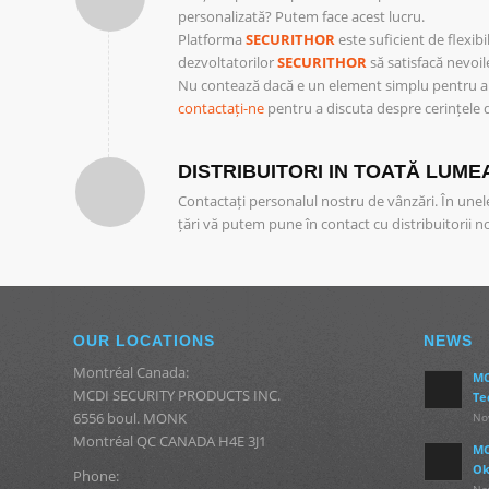
personalizată? Putem face acest lucru.
Platforma
SECURITHOR
este suficient de flexib
dezvoltatorilor
SECURITHOR
să satisfacă nevoi
Nu contează dacă e un element simplu pentru a
contactați-ne
pentru a discuta despre cerințele
DISTRIBUITORI IN TOATĂ LUME
Contactați personalul nostru de vânzări. În unele
țări vă putem pune în contact cu distribuitorii no
OUR LOCATIONS
NEWS
Montréal Canada:
MC
MCDI SECURITY PRODUCTS INC.
Te
6556 boul. MONK
No
Montréal QC CANADA H4E 3J1
MC
Ok
Phone:
No