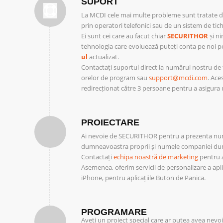
SUPORT
La MCDI cele mai multe probleme sunt tratate di
prin operatori telefonici sau de un sistem de tic
Ei sunt cei care au facut chiar
SECURITHOR
și ni
tehnologia care evoluează puteți conta pe noi 
ul
actualizat.
Contactați suportul direct la numărul nostru de t
orelor de program sau
support@mcdi.com
. Ace
redirecționat către 3 persoane pentru a asigura
PROIECTARE
Ai nevoie de SECURITHOR pentru a prezenta nu
dumneavoastra proprii și numele companiei d
Contactați
echipa noastră de marketing
pentru a
Asemenea, oferim servicii de personalizare a apli
iPhone, pentru aplicațiile Buton de Panica.
PROGRAMARE
Aveți un proiect special care ar putea avea nev