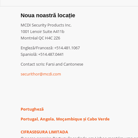
Noua noastră locație
MCDI Security Products Inc.
1001 Lenoir Suite A411b
Montréal QC H4C 2Z6
Engleză/Franceză: +514.481.1067
Spaniolă: +514.487.0441
Contact scris: Farsi and Cantonese
securithor@mcdi.com
Portugheză
Portugal, Angola, Moçambique și Cabo Verde
CIFRASEGURA LIMITADA