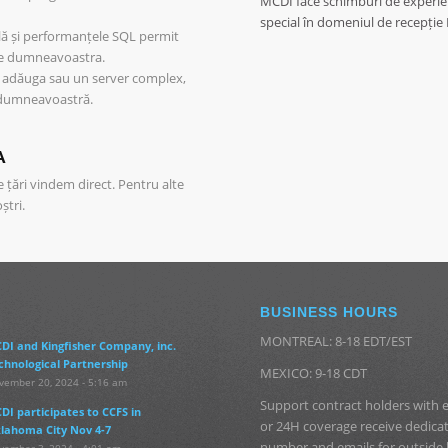
MCDI face schimburi de experienț
special în domeniul de recepție I
ilă și performanțele SQL permit
le dumneavoastra.
 adăuga sau un server complex,
 dumneavoastră.
A
 țări vindem direct. Pentru alte
ștri.
BUSINESS HOURS
MONTREAL: 8-18 EDT/EST
DI and Kingfisher Company, inc.
chnological Partnership
MEXICO: 9-18 CDT
vember 20, 2024 - 5:16 am
Support contract holders with
DI participates to CCFS in
or 24H coverage receive dedic
lahoma City Nov 4-7
number and emails for outside
vember 3, 2024 - 4:01 am