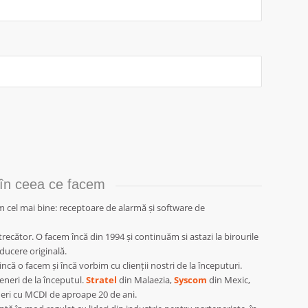
 în ceea ce facem
 cel mai bine: receptoare de alarmă și software de
ecător. O facem încă din 1994 și continuăm si astazi la birourile
ducere originală.
ncă o facem și încă vorbim cu clienții nostri de la începuturi.
teneri de la începutul.
Stra
tel
din Malaezia,
Syscom
din Mexic,
eri cu MCDI de aproape 20 de ani.