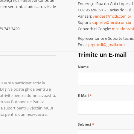
sença nos Países Africanos de
Endereço: Rua do Guia Lopes, 1
em ser contactados através de
CEP 95020-391 – Caxias do Sul, 
Vânzări:
vendas@mcdi.com.br
Suport:
suporte@mcdi.com.br
 79 743 3420
Convorbiri Google:
mcdidobras
Representante e Suporte técnico
Email:
prgmcdi@gmail.com
Trimite un E-mail
Nume
 și a participat activ la
CDI și vă poate ghida pentru a
potrivite pentru dumneavoastră.
E-Mail
*
Web sau Butoane de Panica
a de suport pentru vânzări MCDI
vată pentru dumneavoastră.
Subiect
*