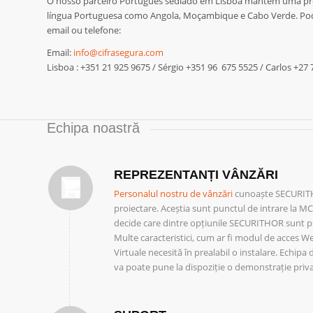
O nosso parceiro Português sediado em Lisboa mantém uma pre
língua Portuguesa como Angola, Moçambique e Cabo Verde. Pod
email ou telefone:
Email:
info@cifrasegura.com
Lisboa : +351 21 925 9675 / Sérgio +351 96 675 5525 / Carlos +27
Echipa noastră
REPREZENTANȚI VÂNZĂRI
Personalul nostru de vânzări
cunoaște SECURITHOR
proiectare. Aceștia sunt punctul de intrare la M
decide care dintre opțiunile SECURITHOR sunt 
Multe caracteristici, cum ar fi modul de acces 
Virtuale necesită în prealabil o instalare. Echip
va poate pune la dispoziție o demonstrație pri