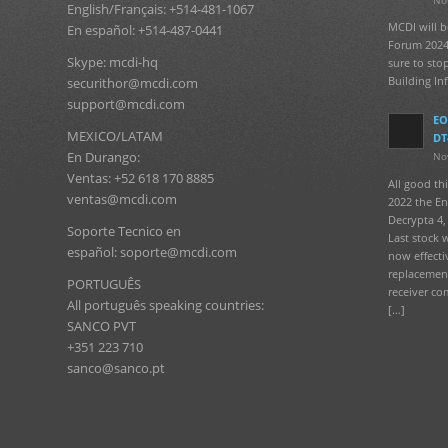
English/Français: +514-481-1067
MCDI will b
En español: +514-487-0441
Forum 2024
Skype: mcdi-hq
sure to sto
Building In
securithor@mcdi.com
support@mcdi.com
EO
MEXICO/LATAM
DT
En Durango:
No
Ventas: +52 618 170 8885
All good t
ventas@mcdi.com
2022 the En
Decrypta 4, 
Soporte Tecnico en
Last stock 
español: soporte@mcdi.com
now effecti
replacement
PORTUGUÊS
receiver co
All português speaking countries:
[…]
SANCO PVT
+351 223 710
sanco@sanco.pt