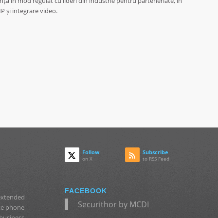
ă în mod regulat cu lideri din industrie pentru parteneriate, în
P și integrare video.
Follow
Subscribe
on X
to RSS Feed
FACEBOOK
 extended
Securithor by MCDI
ate phone
 business