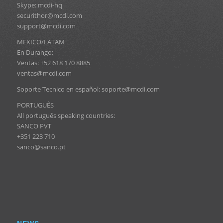
Skype: mcdi-hq
securithor@mcdi.com
support@mcdi.com
MEXICO/LATAM
En Durango:
Ventas: +52 618 170 8885
ventas@mcdi.com
Soporte Tecnico en español: soporte@mcdi.com
PORTUGUÊS
All português speaking countries:
SANCO PVT
+351 223 710
sanco@sanco.pt