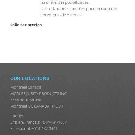
las diferentes posibilidades.
Las cotizaciones también pueden contener
Receptoras de Alarmas.
Solicitar precios
OUR LOCATIONS
Montréal Canada:
MCDI SECURITY PRODUCTS INC.
6556 boul. MONK
Montréal QC CANADA H4E 3J1
Phone:
English/Français: +514-481-1067
En español: +514-487-0441