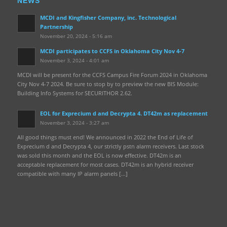
NEWS
MCDI and Kingfisher Company, inc. Technological
Partnership
November 20, 2024 - 5:16 am
MCDI participates to CCFS in Oklahoma City Nov 4-7
November 3, 2024 - 4:01 am
MCDI will be present for the CCFS Campus Fire Forum 2024 in Oklahoma
City Nov 4-7 2024. Be sure to stop by to preview the new BIS Module:
Building Info Systems for SECURITHOR 2.62.
EOL for Exprecium d and Decrypta 4. DT42m as replacement
November 3, 2024 - 3:27 am
All good things must end! We announced in 2022 the End of Life of
Exprecium d and Decrypta 4, our strictly pstn alarm receivers. Last stock
was sold this month and the EOL is now effective. DT42m is an
acceptable replacement for most cases. DT42m is an hybrid receiver
compatible with many IP alarm panels […]